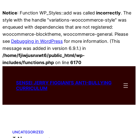
Notice
: Function WP_Styles::add was called
incorrectly
. The
style with the handle "variations-woocommerce-style" was
enqueued with dependencies that are not registered:
woocommerce-blocktheme, woocommerce-general. Please
see
Debugging in WordPress
for more information. (This
message was added in version 6.9.1.) in
/home/fjiwjusnxwt6/public_html/wp-
includes/functions.php
on line
6170
Skip
to
SENSEI JERRY FIGGIANI'S ANTI-BULLYING
content
CURRICULUM
UNCATEGORIZED