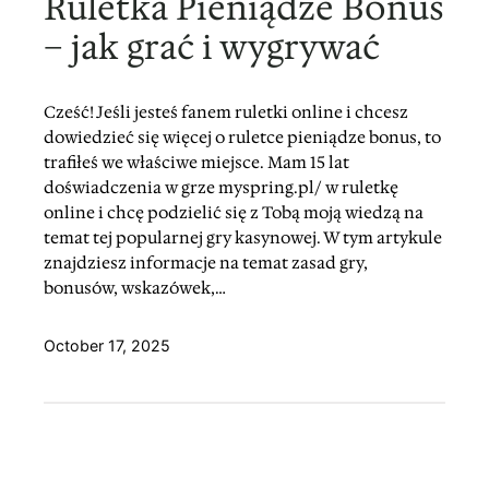
Ruletka Pieniądze Bonus
– jak grać i wygrywać
Cześć! Jeśli jesteś fanem ruletki online i chcesz
dowiedzieć się więcej o ruletce pieniądze bonus, to
trafiłeś we właściwe miejsce. Mam 15 lat
doświadczenia w grze myspring.pl/ w ruletkę
online i chcę podzielić się z Tobą moją wiedzą na
temat tej popularnej gry kasynowej. W tym artykule
znajdziesz informacje na temat zasad gry,
bonusów, wskazówek,…
October 17, 2025