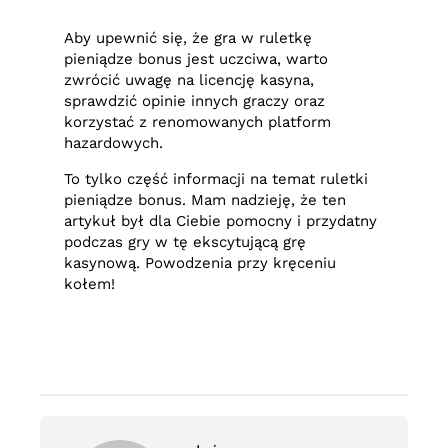
Aby upewnić się, że gra w ruletkę
pieniądze bonus jest uczciwa, warto
zwrócić uwagę na licencję kasyna,
sprawdzić opinie innych graczy oraz
korzystać z renomowanych platform
hazardowych.
To tylko część informacji na temat ruletki
pieniądze bonus. Mam nadzieję, że ten
artykuł był dla Ciebie pomocny i przydatny
podczas gry w tę ekscytującą grę
kasynową. Powodzenia przy kręceniu
kołem!