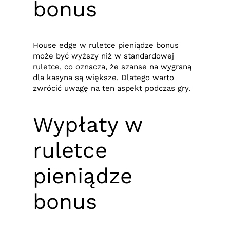
bonus
House edge w ruletce pieniądze bonus
może być wyższy niż w standardowej
ruletce, co oznacza, że szanse na wygraną
dla kasyna są większe. Dlatego warto
zwrócić uwagę na ten aspekt podczas gry.
Wypłaty w
ruletce
pieniądze
bonus