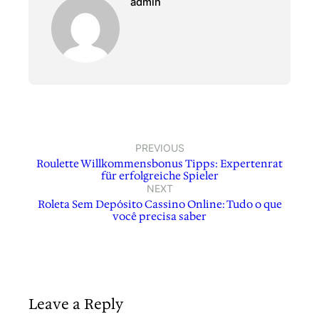
admin
PREVIOUS
Roulette Willkommensbonus Tipps: Expertenrat
für erfolgreiche Spieler
NEXT
Roleta Sem Depósito Cassino Online: Tudo o que
você precisa saber
Leave a Reply