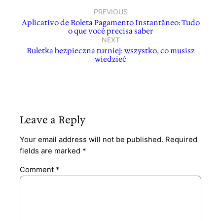
PREVIOUS
Aplicativo de Roleta Pagamento Instantâneo: Tudo
o que você precisa saber
NEXT
Ruletka bezpieczna turniej: wszystko, co musisz
wiedzieć
Leave a Reply
Your email address will not be published.
Required
fields are marked
*
Comment
*