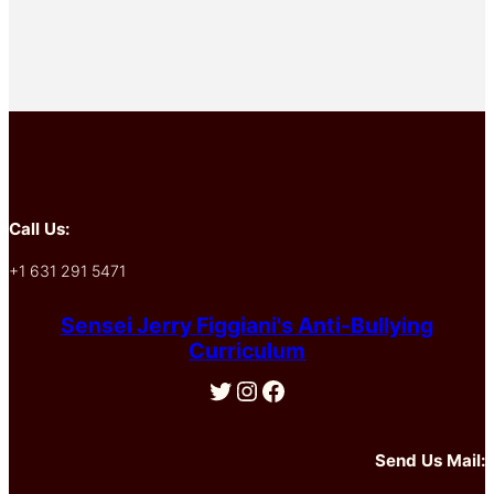
Call Us:
+1 631 291 5471
Sensei Jerry Figgiani's Anti-Bullying
Curriculum
Twitter
Instagram
Facebook
Send Us Mail: