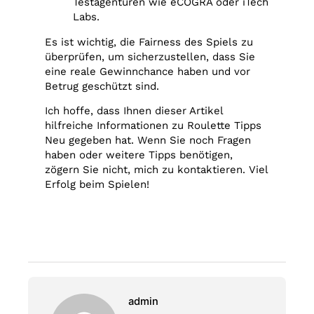
Testagenturen wie eCOGRA oder iTech
Labs.
Es ist wichtig, die Fairness des Spiels zu
überprüfen, um sicherzustellen, dass Sie
eine reale Gewinnchance haben und vor
Betrug geschützt sind.
Ich hoffe, dass Ihnen dieser Artikel
hilfreiche Informationen zu Roulette Tipps
Neu gegeben hat. Wenn Sie noch Fragen
haben oder weitere Tipps benötigen,
zögern Sie nicht, mich zu kontaktieren. Viel
Erfolg beim Spielen!
admin