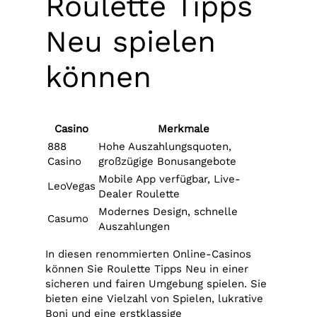
Roulette Tipps
Neu spielen
können
Casino
Merkmale
888
Hohe Auszahlungsquoten,
Casino
großzügige Bonusangebote
Mobile App verfügbar, Live-
LeoVegas
Dealer Roulette
Modernes Design, schnelle
Casumo
Auszahlungen
In diesen renommierten Online-Casinos
können Sie Roulette Tipps Neu in einer
sicheren und fairen Umgebung spielen. Sie
bieten eine Vielzahl von Spielen, lukrative
Boni und eine erstklassige