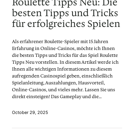
Roulette Tipps Neu: Die
besten Tipps und Tricks
für erfolgreiches Spielen
Als erfahrener Roulette-Spieler mit 15 Jahren
Erfahrung in Online-Casinos, möchte ich Ihnen
die besten Tipps und Tricks für das Spiel Roulette
Tipps Neu vorstellen. In diesem Artikel werde ich
Ihnen alle wichtigen Informationen zu diesem
aufregenden Casinospiel geben, einschließlich
Spielanleitung, Auszahlungen, Hausvorteil,
Online-Casinos, und vieles mehr. Lassen Sie uns
direkt einsteigen! Das Gameplay und die…
October 29, 2025