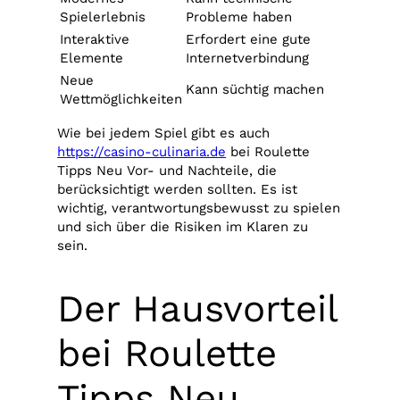
Spielerlebnis
Probleme haben
Interaktive
Erfordert eine gute
Elemente
Internetverbindung
Neue
Kann süchtig machen
Wettmöglichkeiten
Wie bei jedem Spiel gibt es auch
https://casino-culinaria.de
bei Roulette
Tipps Neu Vor- und Nachteile, die
berücksichtigt werden sollten. Es ist
wichtig, verantwortungsbewusst zu spielen
und sich über die Risiken im Klaren zu
sein.
Der Hausvorteil
bei Roulette
Tipps Neu