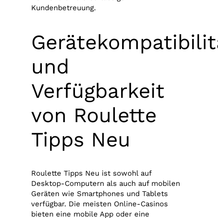
Kundenbetreuung.
Gerätekompatibilit
und
Verfügbarkeit
von Roulette
Tipps Neu
Roulette Tipps Neu ist sowohl auf
Desktop-Computern als auch auf mobilen
Geräten wie Smartphones und Tablets
verfügbar. Die meisten Online-Casinos
bieten eine mobile App oder eine