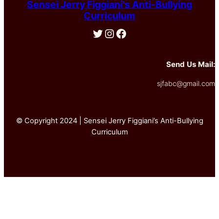
Sensei Jerry Figgiani's Anti-Bullying
Curriculum
Twitter
Instagram
Facebook
Send Us Mail:
sjfabc@gmail.com
© Copyright 2024 | Sensei Jerry Figgiani’s Anti-Bullying
Curriculum