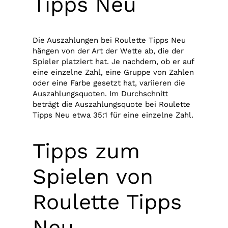
Tipps Neu
Die Auszahlungen bei Roulette Tipps Neu
hängen von der Art der Wette ab, die der
Spieler platziert hat. Je nachdem, ob er auf
eine einzelne Zahl, eine Gruppe von Zahlen
oder eine Farbe gesetzt hat, variieren die
Auszahlungsquoten. Im Durchschnitt
beträgt die Auszahlungsquote bei Roulette
Tipps Neu etwa 35:1 für eine einzelne Zahl.
Tipps zum
Spielen von
Roulette Tipps
Neu