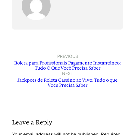
PREVIOUS
Roleta para Profissionais Pagamento Instantâneo:
Tudo O Que Você Precisa Saber
NEXT
Jackpots de Roleta Cassino ao Vivo: Tudo o que
Você Precisa Saber
Leave a Reply
Your email address will not be published.
Required