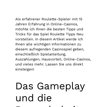
Als erfahrener Roulette-Spieler mit 15
Jahren Erfahrung in Online-Casinos,
möchte ich Ihnen die besten Tipps und
Tricks für das Spiel Roulette Tipps Neu
vorstellen. In diesem Artikel werde ich
Ihnen alle wichtigen Informationen zu
diesem aufregenden Casinospiel geben,
einschließlich Spielanleitung,
Auszahlungen, Hausvorteil, Online-Casinos,
und vieles
mehr. Lassen Sie uns direkt
einsteigen!
Das Gameplay
und die