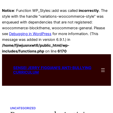
Notice
: Function WP_Styles::add was called
incorrectly
. The
style with the handle "variations-woocommerce-style" was
enqueued with dependencies that are not registered:
woocommerce-blocktheme, woocommerce-general. Please
see
Debugging in WordPress
for more information. (This
message was added in version 6.9.1.) in
/home/fjiwjusnxwt6/public_html/wp-
includes/functions.php
on line
6170
Skip
to
SENSEI JERRY FIGGIANI'S ANTI-BULLYING
content
CURRICULUM
UNCATEGORIZED