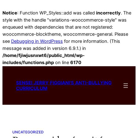
Notice
: Function WP_Styles::add was called
incorrectly
. The
style with the handle "variations-woocommerce-style" was
enqueued with dependencies that are not registered:
woocommerce-blocktheme, woocommerce-general. Please
see
Debugging in WordPress
for more information. (This
message was added in version 6.9.1.) in
/home/fjiwjusnxwt6/public_html/wp-
includes/functions.php
on line
6170
Skip
to
SENSEI JERRY FIGGIANI'S ANTI-BULLYING
content
CURRICULUM
UNCATEGORIZED