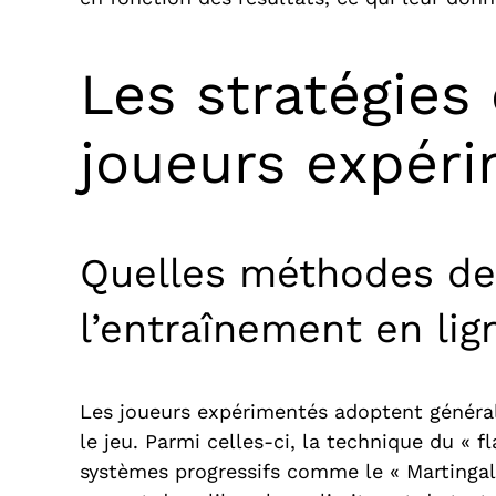
Les stratégies
joueurs expér
Quelles méthodes de g
l’entraînement en lig
Les joueurs expérimentés adoptent généra
le jeu. Parmi celles-ci, la technique du « fl
systèmes progressifs comme le « Martingale