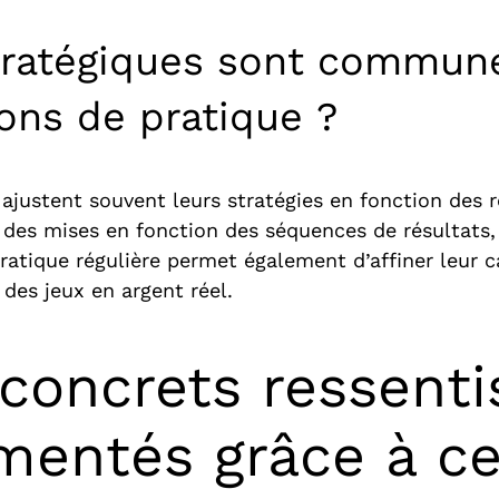
stratégiques sont comm
ons de pratique ?
 ajustent souvent leurs stratégies en fonction des r
es mises en fonction des séquences de résultats, o
pratique régulière permet également d’affiner leur c
 des jeux en argent réel.
concrets ressenti
mentés grâce à c