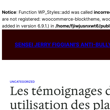
Notice
: Function WP_Styles::add was called
incorre
are not registered: woocommerce-blocktheme, wo
added in version 6.9.1.) in
/home/fjiwjusnxwt6/publ
Skip
to
SENSEI JERRY FIGGIANI'S ANTI-BUL
content
UNCATEGORIZED
Les témoignages d
utilisation des pl