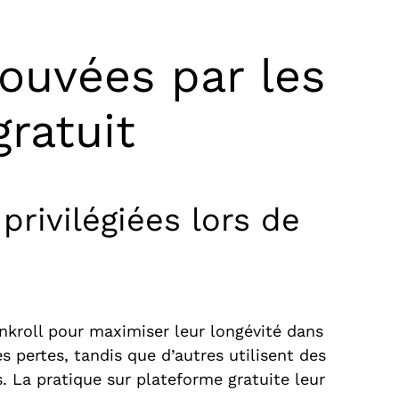
rouvées par les
ratuit
rivilégiées lors de
kroll pour maximiser leur longévité dans
les pertes, tandis que d’autres utilisent des
. La pratique sur plateforme gratuite leur