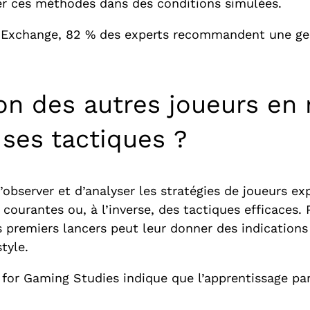
ter ces méthodes dans des conditions simulées.
 Exchange, 82 % des experts recommandent une ges
n des autres joueurs en 
 ses tactiques ?
d’observer et d’analyser les stratégies de joueurs 
 courantes ou, à l’inverse, des tactiques efficaces.
premiers lancers peut leur donner des indications 
tyle.
for Gaming Studies indique que l’apprentissage par