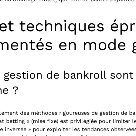
 et techniques ép
imentés en mode g
estion de bankroll sont p
ne ?
lement des méthodes rigoureuses de gestion de ban
at betting » (mise fixe) est privilégiée pour limiter 
 inversée » pour exploiter les tendances observées