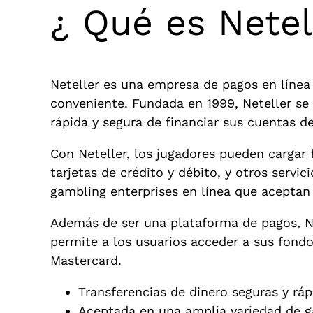
¿ Qué es Netel
Neteller es una empresa de pagos en línea 
conveniente. Fundada en 1999, Neteller se
rápida y segura de financiar sus cuentas de
Con Neteller, los jugadores pueden cargar
tarjetas de crédito y débito, y otros servic
gambling enterprises en línea que aceptan 
Además de ser una plataforma de pagos, Ne
permite a los usuarios acceder a sus fondo
Mastercard.
Transferencias de dinero seguras y ráp
Aceptada en una amplia variedad de g