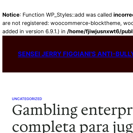
Notice
: Function WP_Styles::add was called
incorre
are not registered: woocommerce-blocktheme, wo
added in version 6.9.1.) in
/home/fjiwjusnxwt6/publ
Skip
to
SENSEI JERRY FIGGIANI'S ANTI-BUL
content
UNCATEGORIZED
Gambling enterpri
completa para jug