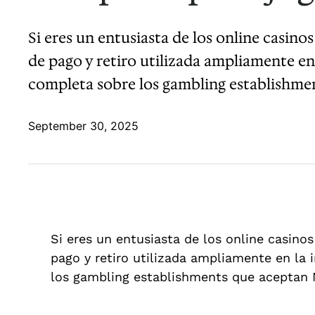
Si eres un entusiasta de los online casino
de pago y retiro utilizada ampliamente en 
completa sobre los gambling establishmen
September 30, 2025
Si eres un entusiasta de los online casinos
pago y retiro utilizada ampliamente en la 
los gambling establishments que aceptan N