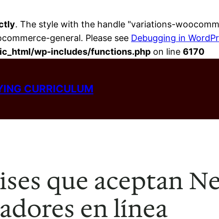
ctly
. The style with the handle "variations-woocom
ocommerce-general. Please see
Debugging in WordPr
ic_html/wp-includes/functions.php
on line
6170
LYING CURRICULUM
ses que aceptan Net
adores en línea