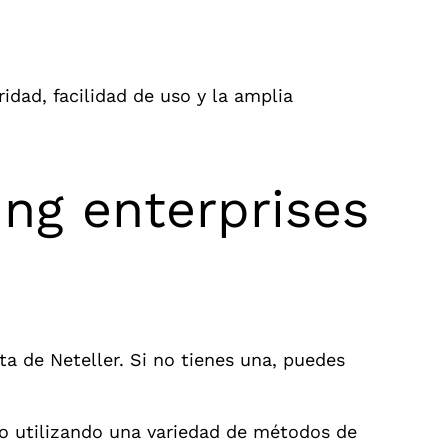
idad, facilidad de uso y la amplia
ing enterprises
ta de Neteller. Si no tienes una, puedes
lo utilizando una variedad de métodos de