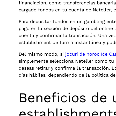
financiación, como transferencias bancarias
cargado fondos en tu cuenta de Neteller, es
Para depositar fondos en un gambling ente
pago en la sección de depósito del online c
cuenta y confirmar la transacción. Una vez
establishment de forma instantánea y podr
Del mismo modo, si
jocuri de noroc Ice Ca
simplemente selecciona Neteller como tu m
deseas retirar y confirma la transacción. 
días hábiles, dependiendo de la política de
Beneficios de 
establishments