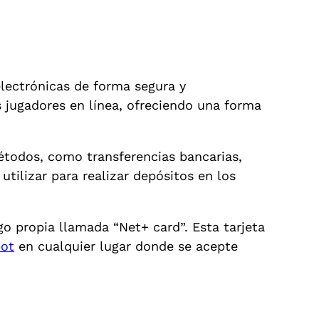
electrónicas de forma segura y
s jugadores en línea, ofreciendo una forma
étodos, como transferencias bancarias,
utilizar para realizar depósitos en los
o propia llamada “Net+ card”. Esta tarjeta
pot
en cualquier lugar donde se acepte