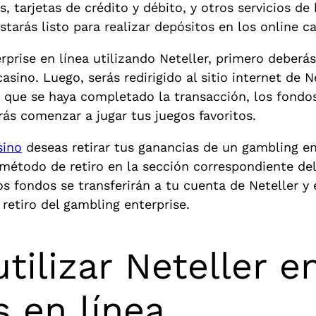
, tarjetas de crédito y débito, y otros servicios de
tarás listo para realizar depósitos en los online c
rprise en línea utilizando Neteller, primero deber
asino. Luego, serás redirigido al sitio internet de N
 que se haya completado la transacción, los fondos
ás comenzar a jugar tus juegos favoritos.
sino
deseas retirar tus ganancias de un gambling ent
étodo de retiro en la sección correspondiente del
Los fondos se transferirán a tu cuenta de Neteller y
 retiro del gambling enterprise.
utilizar Neteller 
 en línea