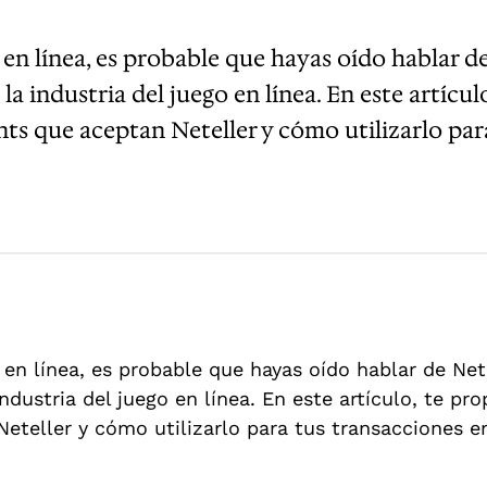
s en línea, es probable que hayas oído hablar d
la industria del juego en línea. En este artíc
ts que aceptan Neteller y cómo utilizarlo pa
 en línea, es probable que hayas oído hablar de Net
industria del juego en línea. En este artículo, te 
eteller y cómo utilizarlo para tus transacciones
en