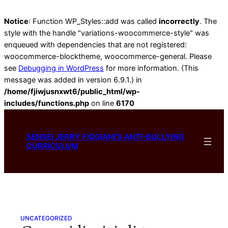
Notice
: Function WP_Styles::add was called
incorrectly
. The
style with the handle "variations-woocommerce-style" was
enqueued with dependencies that are not registered:
woocommerce-blocktheme, woocommerce-general. Please
see
Debugging in WordPress
for more information. (This
message was added in version 6.9.1.) in
/home/fjiwjusnxwt6/public_html/wp-
includes/functions.php
on line
6170
Skip
to
SENSEI JERRY FIGGIANI'S ANTI-BULLYING
content
CURRICULUM
UNCATEGORIZED