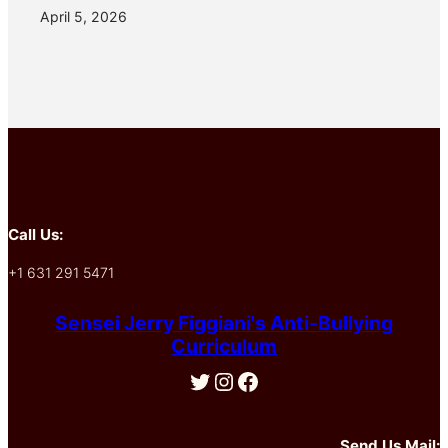
April 5, 2026
Call Us:
+1 631 291 5471
Sensei Jerry Figgiani's Anti-Bullying
Curriculum
Twitter
Instagram
Facebook
Send Us Mail: