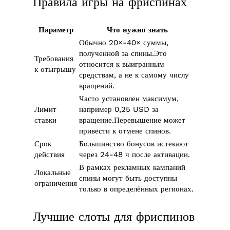
Правила игры на фриспинах
Параметр
Что нужно знать
Обычно 20×-40× суммы,
полученной за спины.Это
Требования
относится к выигранным
к отыгрышу
средствам, а не к самому числу
вращений.
Часто установлен максимум,
Лимит
например 0,25 USD за
ставки
вращение.Перевышение может
привести к отмене спинов.
Срок
Большинство бонусов истекают
действия
через 24-48 ч после активации.
В рамках рекламных кампаний
Локальные
спины могут быть доступны
ограничения
только в определённых регионах.
Лучшие слоты для фриспинов