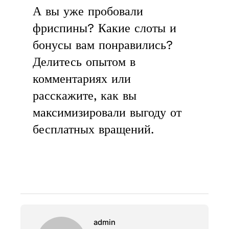
А вы уже пробовали
фриспины? Какие слоты и
бонусы вам понравились?
Делитесь опытом в
комментариях или
расскажите, как вы
максимизировали выгоду от
бесплатных вращений.
admin