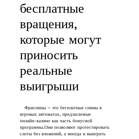
бесплатные
вращения,
которые могут
приносить
реальные
выигрыши
Фриспины – это бесплатные спины в
игровых автоматах, предлагаемые
онлайн‑казино как часть бонусной
программы.Они позволяют протестировать
слоты без вложений, а иногда и выиграть