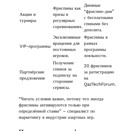
Дневные
Фриспины как
“фриспин‑дни”
Акции и
призы в
с бесплатными
турниры
регулярных
спинами без
соревнованиях.
депозита.
Эксклюзивные
Фриспины в
вращения для
рамках
VIP‑программы
постоянных
программы
игроков.
лояльности.
Получение
20 фриспинов
спинов за
Партнёрские
за регистрацию
подписку на
предложения
на
сторонние
QazTechForum.
сервисы.
“Читать условия важно, потому что иногда
фриспины активируются только при
определённой ставке” – специалист по
маркетингу в индустрии азартных игр.