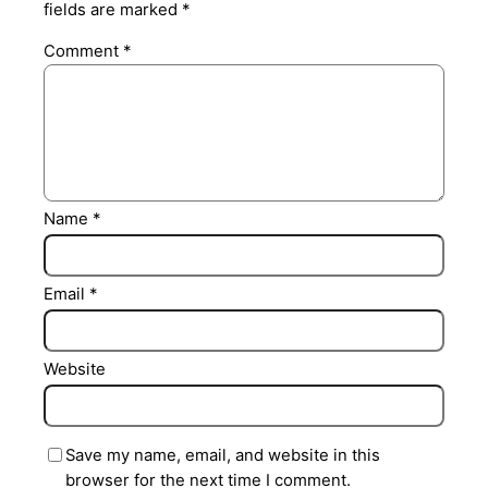
fields are marked
*
Comment
*
Name
*
Email
*
Website
Save my name, email, and website in this
browser for the next time I comment.